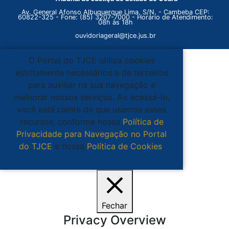
Av. General Afonso Albuquerque Lima, S/N. - Cambeba CEP:
60822-325 - Fone: (85) 3207-7000 - Horário de Atendimento:
08h às 18h
ouvidoriageral@tjce.jus.br
O Portal do TJCE utiliza cookies
estritamente necessários e de terceiros
para auxiliar na sua navegação e
melhorar nossos serviços. Ao acessá-lo,
você está ciente de que usamos esses
recursos, conforme nossa
Política de
Privacidade para Navegação no Portal
do TJCE
e nossa
Política de Cookies
.
Ciente
Fechar
Privacy Overview