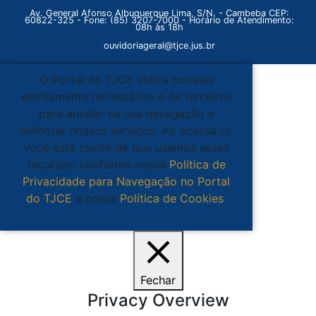
Av. General Afonso Albuquerque Lima, S/N. - Cambeba CEP:
60822-325 - Fone: (85) 3207-7000 - Horário de Atendimento:
08h às 18h
ouvidoriageral@tjce.jus.br
O Portal do TJCE utiliza cookies
estritamente necessários e de terceiros
para auxiliar na sua navegação e
melhorar nossos serviços. Ao acessá-lo,
você está ciente de que usamos esses
recursos, conforme nossa
Política de
Privacidade para Navegação no Portal
do TJCE
e nossa
Política de Cookies
.
Ciente
Fechar
Privacy Overview