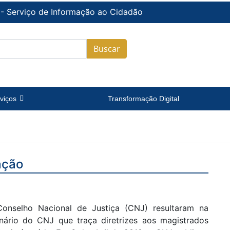
 - Serviço de Informação ao Cidadão
Buscar
viços
Transformação Digital
ação
onselho Nacional de Justiça (CNJ) resultaram na
enário do CNJ que traça diretrizes aos magistrados