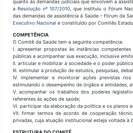
quanto às demandas judiciais que envolvem a assist
a
Resolução nº 107/2010
, que instituiu o Fórum Na
das demandas de assistência à Saúde – Fórum da S
Executivo Nacional
e constituído por Comitês Estadu
COMPETÊNCIA
O Comitê da Saúde tem a seguinte competência:
I. apresentar propostas às instâncias competente
públicas e acompanhar sua execução, inclusive emi
II. articular e mobilizar a sociedade e o poder públ
III. estimular a produção de estudos, pesquisas, deb
IV. implementar e monitorar ações previstas nos
estimulando o desempenho de órgãos e entidades, av
V. acompanhar os trabalhos dos poderes legislativ
referentes às ações de saúde;
VI. participar da elaboração da política e os planos 
VII. firmar termos de acordo de cooperação técni
privadas, cuja atuação institucional esteja voltada à
ESTRUTURA DO COMITÊ