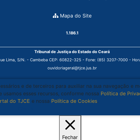
Mapa do Site
1.186.1
Tribunal de Justiça do Estado do Ceará
que Lima, S/N. - Cambeba CEP: 60822-325 - Fone: (85) 3207-7000 - Horá
ouvidoriageral@tjce.jus.br
cessários e de terceiros para auxiliar na sua navegação e 
que usamos esses recursos, conforme nossa
Política de Priv
rtal do TJCE
e nossa
Política de Cookies
.
Ciente
Fechar