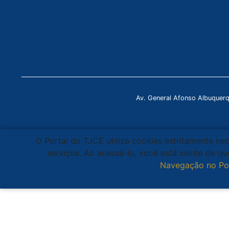
Av. General Afonso Albuquer
O Portal do TJCE utiliza cookies estritamente ne
serviços. Ao acessá-lo, você está ciente de 
Navegação no Po