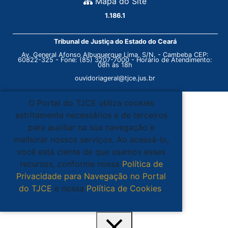
Mapa do Site
1.186.1
Tribunal de Justiça do Estado do Ceará
Av. General Afonso Albuquerque Lima, S/N. - Cambeba CEP:
60822-325 - Fone: (85) 3207-7000 - Horário de Atendimento:
08h às 18h
ouvidoriageral@tjce.jus.br
O Portal do TJCE utiliza cookies
estritamente necessários e de terceiros
para auxiliar na sua navegação e
melhorar nossos serviços. Ao acessá-lo,
você está ciente de que usamos esses
recursos, conforme nossa
Política de
Privacidade para Navegação no Portal
do TJCE
e nossa
Política de Cookies
.
Ciente