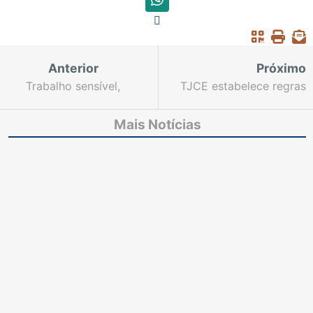
Anterior
Próximo
Trabalho sensível,
TJCE estabelece regras
como autorização de
para juízes
viagens para menores,
homologarem acordos
Mais Notícias
ocorre normalmente
de não persecução
por meio eletrônico
penal