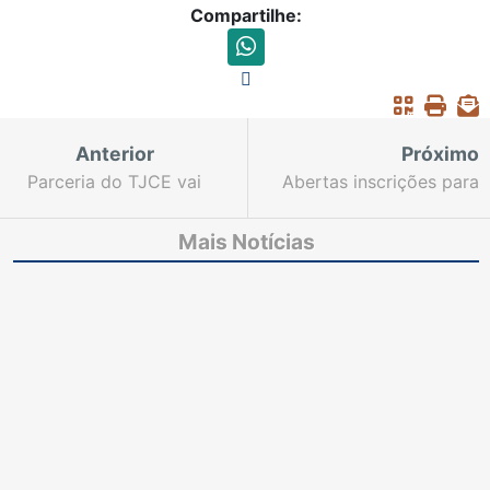
Compartilhe:
Anterior
Próximo
Parceria do TJCE vai
Abertas inscrições para
beneficiar egressos do
Seminário Internacional
sistema prisional,
sobre a Violência
Mais Notícias
vítimas de violência
contra Pessoa Idosa
doméstica e
adolescentes em
conflito