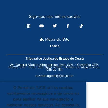
Siga-nos nas mídias sociais:
Mapa do Site
1.186.1
Tribunal de Justiça do Estado do Ceará
Av. General Afonso Albuquerque Lima, S/N. - Cambeba CEP:
60822-325 - Fone: (85) 3207-7000 - Horário de Atendimento:
08h às 18h
ouvidoriageral@tjce.jus.br
O Portal do TJCE utiliza cookies
estritamente necessários e de terceiros
para auxiliar na sua navegação e
melhorar nossos serviços. Ao acessá-lo,