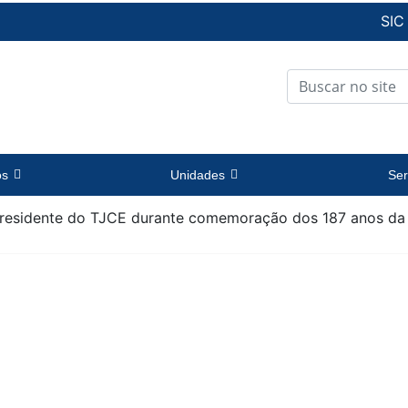
SIC
os
Unidades
Ser
 presidente do TJCE durante comemoração dos 187 anos d