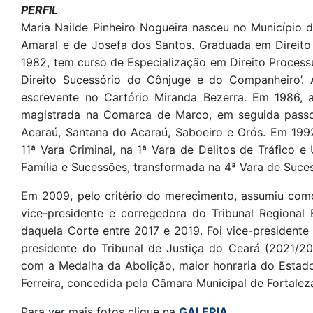
PERFIL
Maria Nailde Pinheiro Nogueira nasceu no Município de
Amaral e de Josefa dos Santos. Graduada em Direito
1982, tem curso de Especialização em Direito Processu
Direito Sucessório do Cônjuge e do Companheiro’. 
escrevente no Cartório Miranda Bezerra. Em 1986, a
magistrada na Comarca de Marco, em seguida passo
Acaraú, Santana do Acaraú, Saboeiro e Orós. Em 1992
11ª Vara Criminal, na 1ª Vara de Delitos de Tráfico 
Família e Sucessões, transformada na 4ª Vara de Suce
Em 2009, pelo critério do merecimento, assumiu com
vice-presidente e corregedora do Tribunal Regional
daquela Corte entre 2017 e 2019. Foi vice-presidente
presidente do Tribunal de Justiça do Ceará (2021/2
com a Medalha da Abolição, maior honraria do Estado
Ferreira, concedida pela Câmara Municipal de Fortalez
Para ver mais fotos clique na
GALERIA
.