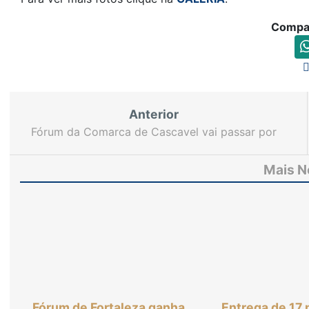
Compar
Anterior
Fórum da Comarca de Cascavel vai passar por
reforma para otimizar serviços
Mais N
Fórum de Fortaleza ganha
Entrega de 17