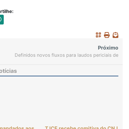
tilhe:
Próximo
Definidos novos fluxos para laudos periciais de
incidente de insanidade mental e avaliação de
medida de segurança
otícias
 mandados aos
TJCE recebe comitiva do CNJ