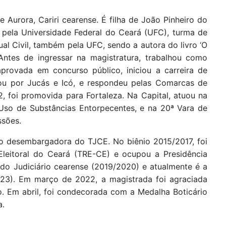
 Aurora, Cariri cearense. É filha de João Pinheiro do
 pela Universidade Federal do Ceará (UFC), turma de
al Civil, também pela UFC, sendo a autora do livro ‘O
Antes de ingressar na magistratura, trabalhou como
provada em concurso público, iniciou a carreira de
u por Jucás e Icó, e respondeu pelas Comarcas de
, foi promovida para Fortaleza. Na Capital, atuou na
e Uso de Substâncias Entorpecentes, e na 20ª Vara de
ssões.
o desembargadora do TJCE. No biênio 2015/2017, foi
 Eleitoral do Ceará (TRE-CE) e ocupou a Presidência
 do Judiciário cearense (2019/2020) e atualmente é a
023). Em março de 2022, a magistrada foi agraciada
. Em abril, foi condecorada com a Medalha Boticário
a.