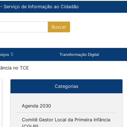
 - Serviço de Informação ao Cidadão
Buscar
viços
Transformação Digital
nfância no TCE
Categorias
Agenda 2030
Comitê Gestor Local da Primeira Infância
(CGLPI)