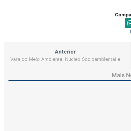
Compar
Anterior
Vara do Meio Ambiente, Núcleo Socioambiental e
Grupo de Meio Ambiente do TJCE participam de
aula sobre biomas brasileiros
Mais N