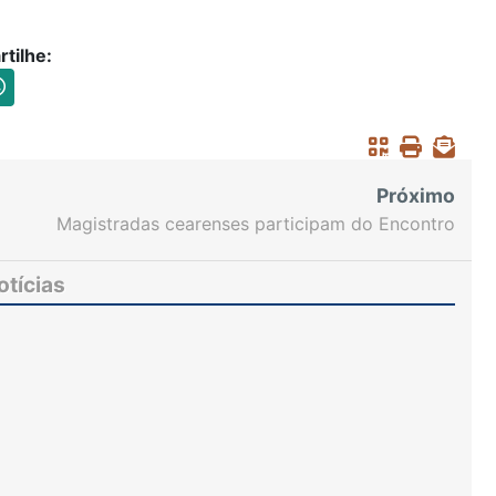
tilhe:
Próximo
Magistradas cearenses participam do Encontro
Nacional das Coordenadorias da Mulher em
Brasília
otícias