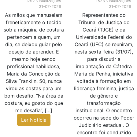
1792 Visualizações
1523 Visualizações
31-07-2026
31-07-2026
As mãos que manuseiam
Representantes do
freneticamente o tecido
Tribunal de Justiça do
sob a máquina de costura
Ceará (TJCE) e da
pertencem a quem, um
Universidade Federal do
dia, se deixou guiar pelo
Ceará (UFC) se reuniram,
desejo de aprender. E
nesta sexta-feira (31/07),
mesmo hoje sendo
para discutir a
profissional habilidosa,
implantação da Cátedra
Maria da Conceição da
Maria da Penha, iniciativa
Silva Franklin, 50, nunca
voltada à formação em
virou as costas para um
liderança feminina, justiça
bom desafio. “Na área da
de gênero e
costura, eu gosto do que
transformação
me desafia”, […]
institucional. O encontro
ocorreu na sede do Poder
Ler Notícia
Judiciário estadual. O
encontro foi conduzido