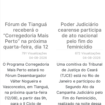
Fórum de Tianguá
Poder Judiciário
receberá o
cearense participa
“Corregedoria Mais
de ato nacional
Perto” na próxima
pelo fim do
quarta-feira, dia 12
feminicídio
791 Visualizações
672 Visualizações
04-08-2026
04-08-2026
O Programa Corregedoria
Uma comitiva do Tribunal
Mais Perto estará no
de Justiça do Ceará
Fórum Desembargador
(TJCE) está no Rio de
Válter Nogueira e
Janeiro e participou do
Vasconcelos, em Tianguá,
Segundo Ato da
na próxima quarta-feira
Campanha Judiciário pelo
(12/08), a partir das 9h,
Fim do Feminicídio,
para o II Ciclo de
realizado na noite dessa