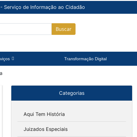
 - Serviço de Informação ao Cidadão
Buscar
viços
Transformação Digital
ca
Categorias
Aqui Tem História
Juizados Especiais