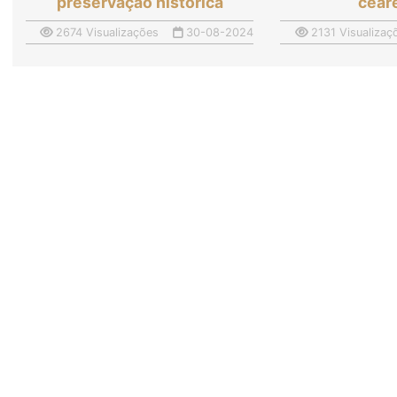
preservação histórica
cear
2674 Visualizações
30-08-2024
2131 Visualizaç