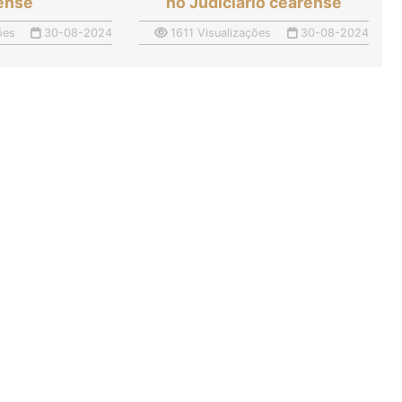
ense
no Judiciário cearense
ões
30-08-2024
1611 Visualizações
30-08-2024