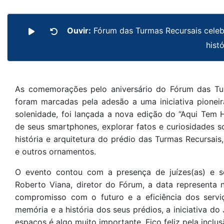
Ouvir:
Fórum das Turmas Recursais celeb
histó
As comemorações pelo aniversário do Fórum das Turm
foram marcadas pela adesão a uma iniciativa pioneir
solenidade, foi lançada a nova edição do “Aqui Tem Hi
de seus smartphones, explorar fatos e curiosidades so
história e arquitetura do prédio das Turmas Recursais
e outros ornamentos.
O evento contou com a presença de juízes(as) e se
Roberto Viana, diretor do Fórum, a data representa 
compromisso com o futuro e a eficiência dos servi
memória e a história dos seus prédios, a iniciativa d
espaços é algo muito importante. Fico feliz pela inclu