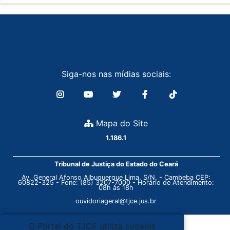
Siga-nos nas mídias sociais:
Mapa do Site
1.186.1
Tribunal de Justiça do Estado do Ceará
Av. General Afonso Albuquerque Lima, S/N. - Cambeba CEP:
60822-325 - Fone: (85) 3207-7000 - Horário de Atendimento:
08h às 18h
ouvidoriageral@tjce.jus.br
O Portal do TJCE utiliza cookies