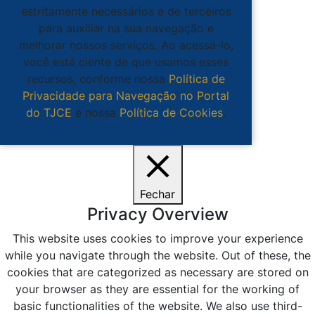
estritamente necessários e de terceiros
para auxiliar na sua navegação e
melhorar nossos serviços. Ao acessá-lo,
você está ciente de que usamos esses
recursos, conforme nossa
Política de
Privacidade para Navegação no Portal
do TJCE
e nossa
Política de Cookies
.
Ciente
Fechar
Privacy Overview
This website uses cookies to improve your experience
while you navigate through the website. Out of these, the
cookies that are categorized as necessary are stored on
your browser as they are essential for the working of
basic functionalities of the website. We also use third-