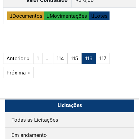
Documentos
Movimentações
Lotes
Anterior »
1
…
114
115
116
117
Próxima »
Licitações
Todas as Licitações
Em andamento