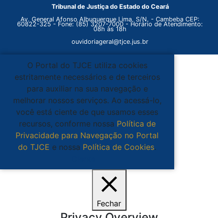
Tribunal de Justiça do Estado do Ceará
Av. General Afonso Albuquerque Lima, S/N. - Cambeba CEP:
60822-325 - Fone: (85) 3207-7000 - Horário de Atendimento:
08h às 18h
ouvidoriageral@tjce.jus.br
O Portal do TJCE utiliza cookies
estritamente necessários e de terceiros
para auxiliar na sua navegação e
melhorar nossos serviços. Ao acessá-lo,
você está ciente de que usamos esses
recursos, conforme nossa
Política de
Privacidade para Navegação no Portal
do TJCE
e nossa
Política de Cookies
.
Ciente
Fechar
Privacy Overview