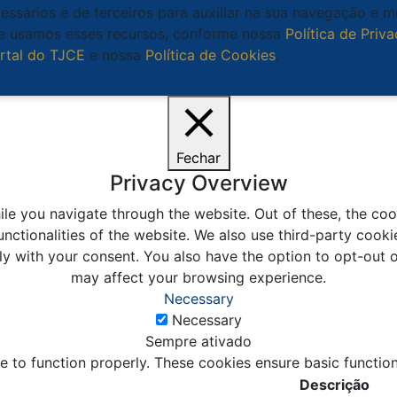
cessários e de terceiros para auxiliar na sua navegação e 
que usamos esses recursos, conforme nossa
Política de Priv
rtal do TJCE
e nossa
Política de Cookies
.
Ciente
Fechar
Privacy Overview
le you navigate through the website. Out of these, the coo
unctionalities of the website. We also use third-party coo
ly with your consent. You also have the option to opt-out 
may affect your browsing experience.
Necessary
Necessary
Sempre ativado
e to function properly. These cookies ensure basic function
Descrição