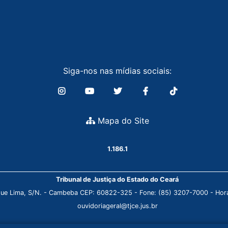
Siga-nos nas mídias sociais:
Mapa do Site
1.186.1
Tribunal de Justiça do Estado do Ceará
que Lima, S/N. - Cambeba CEP: 60822-325 - Fone: (85) 3207-7000 - Horá
ouvidoriageral@tjce.jus.br