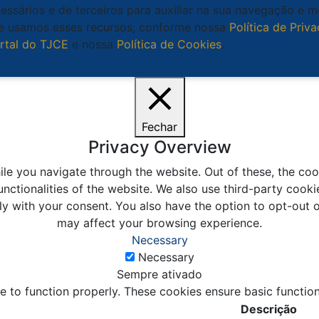
cessários e de terceiros para auxiliar na sua navegação e 
que usamos esses recursos, conforme nossa
Política de Priv
rtal do TJCE
e nossa
Política de Cookies
.
Ciente
Fechar
Privacy Overview
le you navigate through the website. Out of these, the coo
unctionalities of the website. We also use third-party coo
ly with your consent. You also have the option to opt-out 
may affect your browsing experience.
Necessary
Necessary
Sempre ativado
e to function properly. These cookies ensure basic function
Descrição