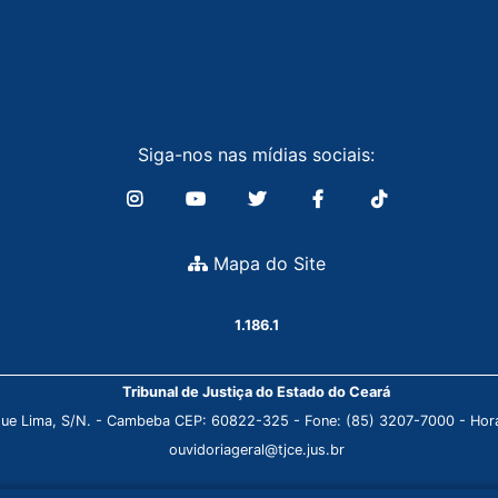
Siga-nos nas mídias sociais:
Mapa do Site
1.186.1
Tribunal de Justiça do Estado do Ceará
que Lima, S/N. - Cambeba CEP: 60822-325 - Fone: (85) 3207-7000 - Horá
ouvidoriageral@tjce.jus.br