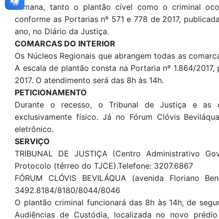
semana, tanto o plantão cível como o criminal oco
conforme as Portarias nº 571 e 778 de 2017, publicad
ano, no Diário da Justiça.
COMARCAS DO INTERIOR
Os Núcleos Regionais que abrangem todas as comarcas
A escala de plantão consta na Portaria nº 1.864/2017
2017. O atendimento será das 8h às 14h.
PETICIONAMENTO
Durante o recesso, o Tribunal de Justiça e as 
exclusivamente físico. Já no Fórum Clóvis Beviláqu
eletrônico.
SERVIÇO
TRIBUNAL DE JUSTIÇA (Centro Administrativo Gov
Protocolo (térreo do TJCE).Telefone: 3207.6867
FÓRUM CLÓVIS BEVILÁQUA (avenida Floriano Benev
3492.8184/8180/8044/8046
O plantão criminal funcionará das 8h às 14h, de segu
Audiências de Custódia, localizada no novo prédi