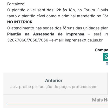
Fortaleza.
O plantão cível será das 12h às 18h, no Fórum Clóvi
tanto o plantão cível como o criminal atenderão no Fó
NO INTERIOR
O atendimento nas sedes dos fóruns das unidades plant
Plantão na Assessoria de Imprensa
– será re
3207.7060/7058/7056 –e-mail: imprensa@tjce.jus.br
Compar
Anterior
Juiz proíbe perfuração de poços profundos em
áreas dos municípios de São Gonçalo, Caucaia e
Paracuru
Mais N