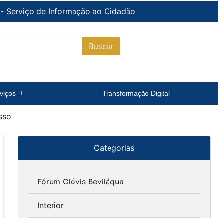
 - Serviço de Informação ao Cidadão
Buscar
viços
Transformação Digital
sso
Categorias
Fórum Clóvis Beviláqua
Interior