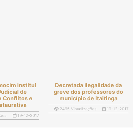
mocim institui
Decretada ilegalidade da
udicial de
greve dos professores do
 Conflitos e
município de Itaitinga
staurativa
2465 Visualizações
19-12-2017
ções
19-12-2017