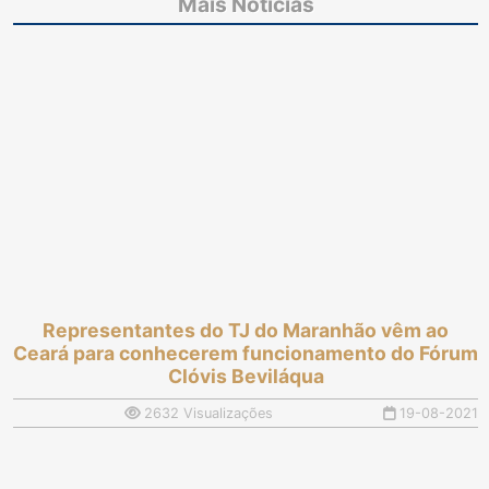
Mais Notícias
soluções para
funcionamento do
aprimorar atendimento
Fórum Clóvis Beviláqua
Representantes do TJ do Maranhão vêm ao
Ceará para conhecerem funcionamento do Fórum
Clóvis Beviláqua
2632 Visualizações
19-08-2021