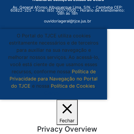
Av. General Afonso Albuquerque Lima, S/N. - Cambeba CEP:
60822-325 - Fone: (85) 3207-7000 - Horário de Atendimento:
08h às 18h
ouvidoriageral@tjce.jus.br
O Portal do TJCE utiliza cookies
estritamente necessários e de terceiros
para auxiliar na sua navegação e
melhorar nossos serviços. Ao acessá-lo,
você está ciente de que usamos esses
recursos, conforme nossa
Política de
Privacidade para Navegação no Portal
do TJCE
e nossa
Política de Cookies
.
Ciente
Fechar
Privacy Overview