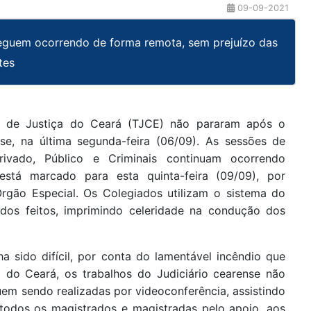
09-09-2021
eguem ocorrendo de forma remota, sem prejuízo das
tes
unal de Justiça do Ceará (TJCE) não pararam após o
se, na última segunda-feira (06/09). As sessões de
ivado, Público e Criminais continuam ocorrendo
 está marcado para esta quinta-feira (09/09), por
Órgão Especial. Os Colegiados utilizam o sistema do
a dos feitos, imprimindo celeridade na condução dos
 sido difícil, por conta do lamentável incêndio que
 do Ceará, os trabalhos do Judiciário cearense não
em sendo realizadas por videoconferência, assistindo
todos os magistrados e magistradas pelo apoio, aos