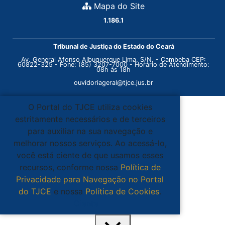
Mapa do Site
1.186.1
Tribunal de Justiça do Estado do Ceará
Av. General Afonso Albuquerque Lima, S/N. - Cambeba CEP:
60822-325 - Fone: (85) 3207-7000 - Horário de Atendimento:
08h às 18h
ouvidoriageral@tjce.jus.br
O Portal do TJCE utiliza cookies
estritamente necessários e de terceiros
para auxiliar na sua navegação e
melhorar nossos serviços. Ao acessá-lo,
você está ciente de que usamos esses
recursos, conforme nossa
Política de
Privacidade para Navegação no Portal
do TJCE
e nossa
Política de Cookies
.
Ciente