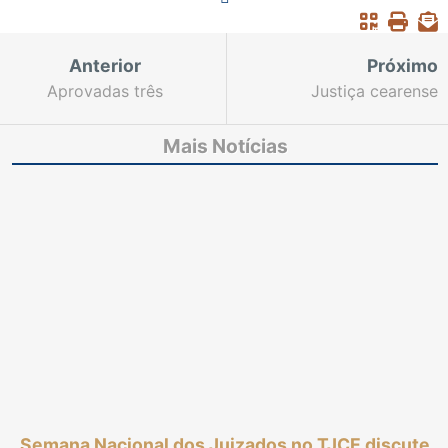
Anterior
Próximo
Aprovadas três
Justiça cearense
propostas de
discute transformação
enunciados da Justiça
digital e Direito do
Mais Notícias
cearense na VIII
Consumidor durante
Jornada de Direito da
Semana Nacional dos
Saúde
Juizados
Semana Nacional dos Juizados no TJCE discute