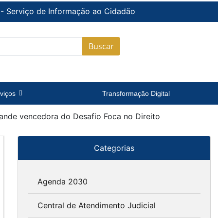
 - Serviço de Informação ao Cidadão
Buscar
viços
Transformação Digital
ande vencedora do Desafio Foca no Direito
Categorias
Agenda 2030
Central de Atendimento Judicial