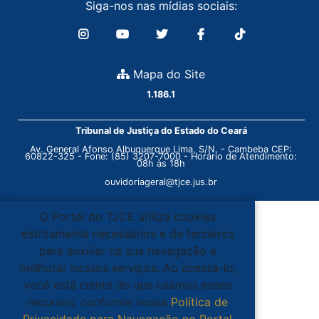
Siga-nos nas mídias sociais:
Mapa do Site
1.186.1
Tribunal de Justiça do Estado do Ceará
Av. General Afonso Albuquerque Lima, S/N. - Cambeba CEP:
60822-325 - Fone: (85) 3207-7000 - Horário de Atendimento:
08h às 18h
ouvidoriageral@tjce.jus.br
O Portal do TJCE utiliza cookies
estritamente necessários e de terceiros
para auxiliar na sua navegação e
melhorar nossos serviços. Ao acessá-lo,
você está ciente de que usamos esses
recursos, conforme nossa
Política de