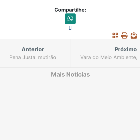
Compartilhe:
Anterior
Próximo
Pena Justa: mutirão
Vara do Meio Ambiente,
nacional revisa
Núcleo Socioambiental
processos criminais até
e Grupo de Meio
Mais Notícias
o fim do mês
Ambiente do TJCE
participam de aula
sobre biomas
brasileiros