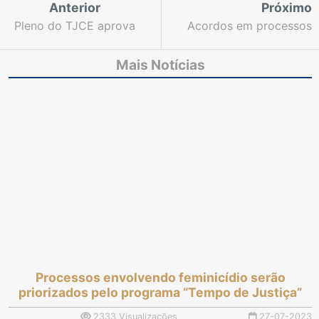
Anterior
Próximo
Pleno do TJCE aprova
Acordos em processos
encaminhamento de
de precatórios somam
Projeto de Lei para
mais de R$ 37 milhões
Mais Notícias
ampliar a capacidade
pagos a credores de
de atendimento do
todo o Ceará
Judiciário estadual
Processos envolvendo feminicídio serão
priorizados pelo programa “Tempo de Justiça”
2333 Visualizações
27-07-2023