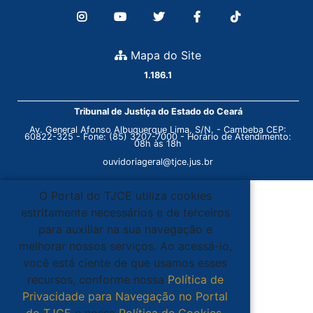
Mapa do Site
1.186.1
Tribunal de Justiça do Estado do Ceará
Av. General Afonso Albuquerque Lima, S/N. - Cambeba CEP:
60822-325 - Fone: (85) 3207-7000 - Horário de Atendimento:
08h às 18h
ouvidoriageral@tjce.jus.br
O Portal do TJCE utiliza cookies
estritamente necessários e de terceiros
para auxiliar na sua navegação e
melhorar nossos serviços. Ao acessá-lo,
você está ciente de que usamos esses
recursos, conforme nossa
Política de
Privacidade para Navegação no Portal
do TJCE
e nossa
Política de Cookies
.