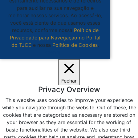
estritamente necessários e de terceiros
para auxiliar na sua navegação e
melhorar nossos serviços. Ao acessá-lo,
você está ciente de que usamos esses
recursos, conforme nossa
Política de
Privacidade para Navegação no Portal
do TJCE
e nossa
Política de Cookies
.
Ciente
Fechar
Privacy Overview
This website uses cookies to improve your experience
while you navigate through the website. Out of these, the
cookies that are categorized as necessary are stored on
your browser as they are essential for the working of
basic functionalities of the website. We also use third-
party cookies that help us analyze and understand how