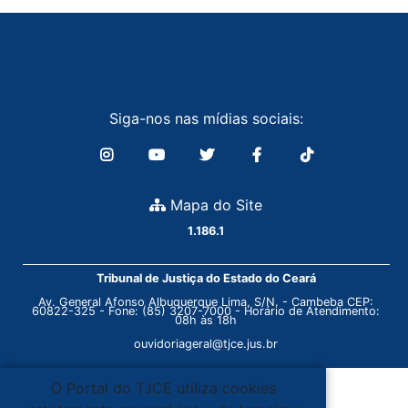
Siga-nos nas mídias sociais:
Mapa do Site
1.186.1
Tribunal de Justiça do Estado do Ceará
Av. General Afonso Albuquerque Lima, S/N. - Cambeba CEP:
60822-325 - Fone: (85) 3207-7000 - Horário de Atendimento:
08h às 18h
ouvidoriageral@tjce.jus.br
O Portal do TJCE utiliza cookies