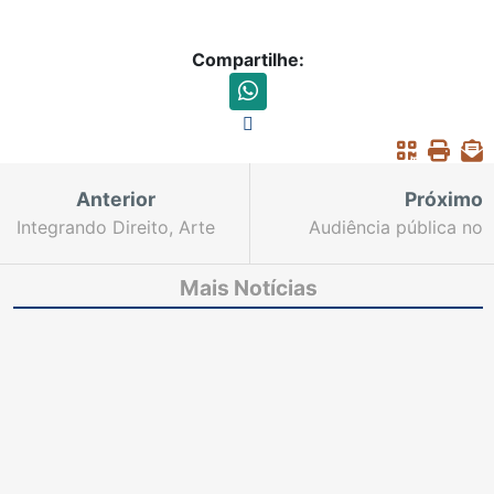
Compartilhe:
Anterior
Próximo
Integrando Direito, Arte
Audiência pública no
e Cultura, Esmec
Fórum de Maracanaú
fortalece formação
ouve demandas e
Mais Notícias
humanística e aproxima
apresenta projetos
o Judiciário da
desenvolvidos pela
sociedade
Ouvidoria do Poder
Judiciário