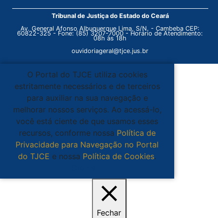
Tribunal de Justiça do Estado do Ceará
Av. General Afonso Albuquerque Lima, S/N. - Cambeba CEP:
60822-325 - Fone: (85) 3207-7000 - Horário de Atendimento:
08h às 18h
ouvidoriageral@tjce.jus.br
O Portal do TJCE utiliza cookies
estritamente necessários e de terceiros
para auxiliar na sua navegação e
melhorar nossos serviços. Ao acessá-lo,
você está ciente de que usamos esses
recursos, conforme nossa
Política de
Privacidade para Navegação no Portal
do TJCE
e nossa
Política de Cookies
.
Ciente
Fechar