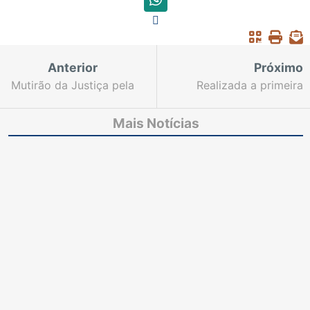
Anterior
Próximo
Mutirão da Justiça pela
Realizada a primeira
Paz em Casa profere
sessão do Órgão
683 sentenças em
Especial no Fórum
Mais Notícias
cinco dias
Clóvis Beviláqua e
desembargadores
elogiam novo espaço
adaptado