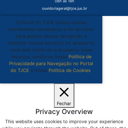
08h às 18h
ouvidoriageral@tjce.jus.br
O Portal do TJCE utiliza cookies
estritamente necessários e de terceiros
para auxiliar na sua navegação e
melhorar nossos serviços. Ao acessá-lo,
você está ciente de que usamos esses
recursos, conforme nossa
Política de
Privacidade para Navegação no Portal
do TJCE
e nossa
Política de Cookies
.
Ciente
Fechar
Privacy Overview
This website uses cookies to improve your experience