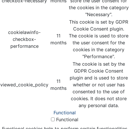
checkbox-necessary
months
store the user consent for
the cookies in the category
"Necessary".
This cookie is set by GDPR
Cookie Consent plugin.
cookielawinfo-
11
The cookie is used to store
checkbox-
months
the user consent for the
performance
cookies in the category
"Performance".
The cookie is set by the
GDPR Cookie Consent
plugin and is used to store
11
viewed_cookie_policy
whether or not user has
months
consented to the use of
cookies. It does not store
any personal data.
Functional
Functional
Functional cookies help to perform certain functionalities