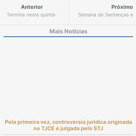
Anterior
Próximo
Termina nesta quinta-
Semana de Sentenças e
feira inscrições para
Baixas Processuais
atuar como jurado na
termina nesta sexta-
Mais Notícias
Comarca de Fortaleza
feira, dia 9 de outubro
Pela primeira vez, controvérsia jurídica originada
no TJCE é julgada pelo STJ