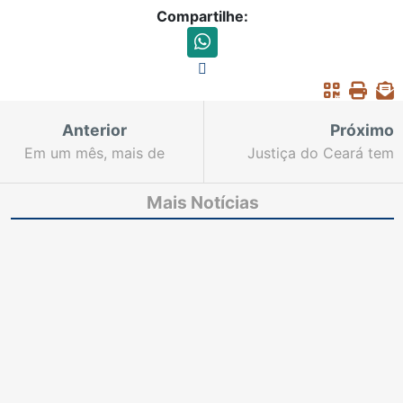
Compartilhe:
Anterior
Próximo
Em um mês, mais de
Justiça do Ceará tem
mil pessoas visitaram
216 processos
o “Espaço da História
agendados para a VII
Mais Notícias
FCB”
Semana Estadual do
Júri