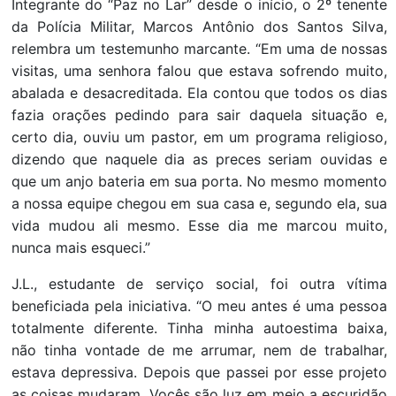
Integrante do “Paz no Lar” desde o início, o 2º tenente
da Polícia Militar, Marcos Antônio dos Santos Silva,
relembra um testemunho marcante. “Em uma de nossas
visitas, uma senhora falou que estava sofrendo muito,
abalada e desacreditada. Ela contou que todos os dias
fazia orações pedindo para sair daquela situação e,
certo dia, ouviu um pastor, em um programa religioso,
dizendo que naquele dia as preces seriam ouvidas e
que um anjo bateria em sua porta. No mesmo momento
a nossa equipe chegou em sua casa e, segundo ela, sua
vida mudou ali mesmo. Esse dia me marcou muito,
nunca mais esqueci.”
J.L., estudante de serviço social, foi outra vítima
beneficiada pela iniciativa. “O meu antes é uma pessoa
totalmente diferente. Tinha minha autoestima baixa,
não tinha vontade de me arrumar, nem de trabalhar,
estava depressiva. Depois que passei por esse projeto
as coisas mudaram. Vocês são luz em meio a escuridão