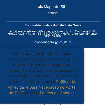
Mapa do Site
1.186.1
Tribunal de Justiça do Estado do Ceará
Av. General Afonso Albuquerque Lima, S/N. - Cambeba CEP:
60822-325 - Fone: (85) 3207-7000 - Horário de Atendimento:
08h às 18h
ouvidoriageral@tjce.jus.br
O Portal do TJCE utiliza cookies
estritamente necessários e de terceiros
para auxiliar na sua navegação e
melhorar nossos serviços. Ao acessá-lo,
você está ciente de que usamos esses
recursos, conforme nossa
Política de
Privacidade para Navegação no Portal
do TJCE
e nossa
Política de Cookies
.
Ciente