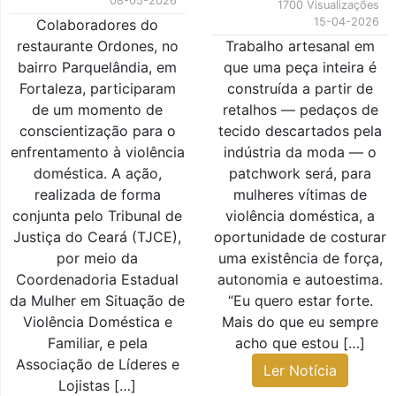
08-05-2026
1700 Visualizações
15-04-2026
Colaboradores do
restaurante Ordones, no
Trabalho artesanal em
bairro Parquelândia, em
que uma peça inteira é
Fortaleza, participaram
construída a partir de
de um momento de
retalhos — pedaços de
conscientização para o
tecido descartados pela
enfrentamento à violência
indústria da moda — o
doméstica. A ação,
patchwork será, para
realizada de forma
mulheres vítimas de
conjunta pelo Tribunal de
violência doméstica, a
Justiça do Ceará (TJCE),
oportunidade de costurar
por meio da
uma existência de força,
Coordenadoria Estadual
autonomia e autoestima.
da Mulher em Situação de
“Eu quero estar forte.
Violência Doméstica e
Mais do que eu sempre
Familiar, e pela
acho que estou […]
Associação de Líderes e
Ler Notícia
Lojistas […]