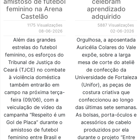
amistoso de futebol
celebram
feminino na Arena
aprendizado
Castelão
adquirido
1175 Visualizações
5887 Visualizações
08-06-2026
02-06-2026
Além das grandes
Orgulhosa, a aposentada
estrelas do futebol
Auricélia Colares do Vale
feminino, os esforços do
expõe, sobre a larga
Tribunal de Justiça do
mesa de corte do ateliê
Ceará (TJCE) no combate
de confecção da
à violência doméstica
Universidade de Fortaleza
também entrarão em
(Unifor), as peças de
campo na próxima terça-
costura criativa que
feira (09/06), com a
confeccionou ao longo
veiculação de vídeo da
das últimas sete semanas.
campanha “Respeito é um
As bolsas, porta-óculos e
Gol de Placa” durante o
acessórios de cabelo
amistoso de futebol
produzidos por ela
feminino entre Brasil e
durante o projeto “Entre