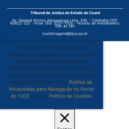
Tribunal de Justiça do Estado do Ceará
Av. General Afonso Albuquerque Lima, S/N. - Cambeba CEP:
60822-325 - Fone: (85) 3207-7000 - Horário de Atendimento:
08h às 18h
ouvidoriageral@tjce.jus.br
O Portal do TJCE utiliza cookies
estritamente necessários e de terceiros
para auxiliar na sua navegação e
melhorar nossos serviços. Ao acessá-lo,
você está ciente de que usamos esses
recursos, conforme nossa
Política de
Privacidade para Navegação no Portal
do TJCE
e nossa
Política de Cookies
.
Ciente