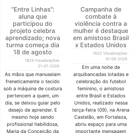
“Entre Linhas”:
Campanha de
aluna que
combate à
participou do
violência contra a
projeto celebra
mulher é destaque
aprendizado; nova
em amistoso Brasil
turma começa dia
x Estados Unidos
18 de agosto
1622 Visualizações
10-06-2026
1824 Visualizações
31-07-2026
Em uma noite de
As mãos que manuseiam
arquibancadas lotadas e
freneticamente o tecido
celebração do futebol
sob a máquina de costura
feminino, o amistoso
pertencem a quem, um
entre Brasil e Estados
dia, se deixou guiar pelo
Unidos, realizado nessa
desejo de aprender. E
terça-feira (09), na Arena
mesmo hoje sendo
Castelão, em Fortaleza,
profissional habilidosa,
abriu espaço para uma
Maria da Conceição da
importante mensagem