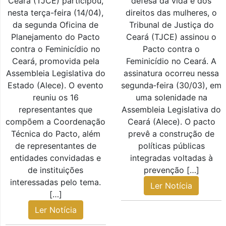
Ceará (TJCE) participou,
defesa da vida e dos
nesta terça-feira (14/04),
direitos das mulheres, o
da segunda Oficina de
Tribunal de Justiça do
Planejamento do Pacto
Ceará (TJCE) assinou o
contra o Feminicídio no
Pacto contra o
Ceará, promovida pela
Feminicídio no Ceará. A
Assembleia Legislativa do
assinatura ocorreu nessa
Estado (Alece). O evento
segunda‑feira (30/03), em
reuniu os 16
uma solenidade na
representantes que
Assembleia Legislativa do
compõem a Coordenação
Ceará (Alece). O pacto
Técnica do Pacto, além
prevê a construção de
de representantes de
políticas públicas
entidades convidadas e
integradas voltadas à
de instituições
prevenção […]
interessadas pelo tema.
Ler Notícia
[…]
Ler Notícia