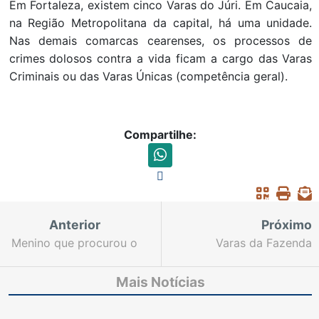
Em Fortaleza, existem cinco Varas do Júri. Em Caucaia,
na Região Metropolitana da capital, há uma unidade.
Nas demais comarcas cearenses, os processos de
crimes dolosos contra a vida ficam a cargo das Varas
Criminais ou das Varas Únicas (competência geral).
Compartilhe:
Anterior
Próximo
Menino que procurou o
Varas da Fazenda
Judiciário para alterar
Pública de Fortaleza
certidão de nascimento
recebem auxílio do NQI
Mais Notícias
recebe juíza e participa
do TJCE para
de entrega de cestas
saneamento do acervo