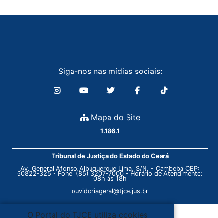
Siga-nos nas mídias sociais:
Mapa do Site
1.186.1
Tribunal de Justiça do Estado do Ceará
Av. General Afonso Albuquerque Lima, S/N. - Cambeba CEP:
60822-325 - Fone: (85) 3207-7000 - Horário de Atendimento:
08h às 18h
ouvidoriageral@tjce.jus.br
O Portal do TJCE utiliza cookies