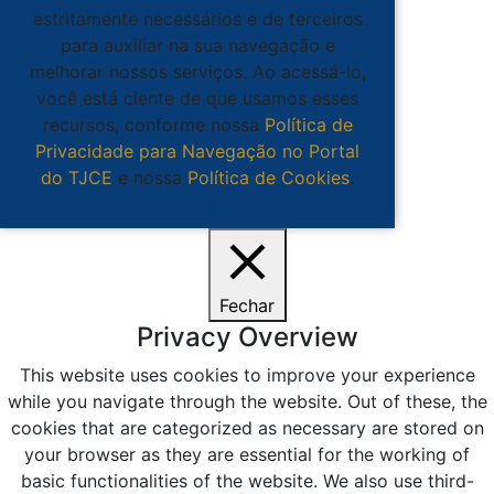
estritamente necessários e de terceiros
para auxiliar na sua navegação e
melhorar nossos serviços. Ao acessá-lo,
você está ciente de que usamos esses
recursos, conforme nossa
Política de
Privacidade para Navegação no Portal
do TJCE
e nossa
Política de Cookies
.
Ciente
Fechar
Privacy Overview
This website uses cookies to improve your experience
while you navigate through the website. Out of these, the
cookies that are categorized as necessary are stored on
your browser as they are essential for the working of
basic functionalities of the website. We also use third-