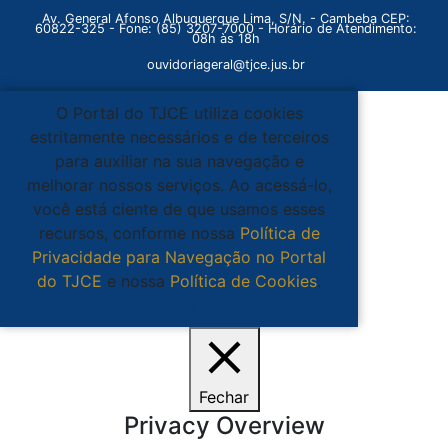
Av. General Afonso Albuquerque Lima, S/N. - Cambeba CEP:
60822-325 - Fone: (85) 3207-7000 - Horário de Atendimento:
08h às 18h
ouvidoriageral@tjce.jus.br
O Portal do TJCE utiliza cookies
estritamente necessários e de terceiros
para auxiliar na sua navegação e
melhorar nossos serviços. Ao acessá-lo,
você está ciente de que usamos esses
recursos, conforme nossa
Política de
Privacidade para Navegação no Portal
do TJCE
e nossa
Política de Cookies
.
Ciente
Fechar
Privacy Overview