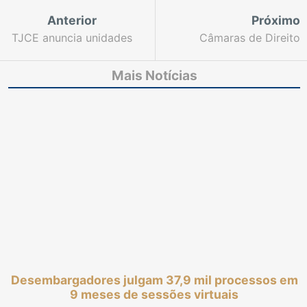
Anterior
Próximo
TJCE anuncia unidades
Câmaras de Direito
contempladas com o
Público do TJCE julgam
selo +Gestão de
cerca de 12 mil
Mais Notícias
Qualidade
processos em 2020
Desembargadores julgam 37,9 mil processos em
9 meses de sessões virtuais