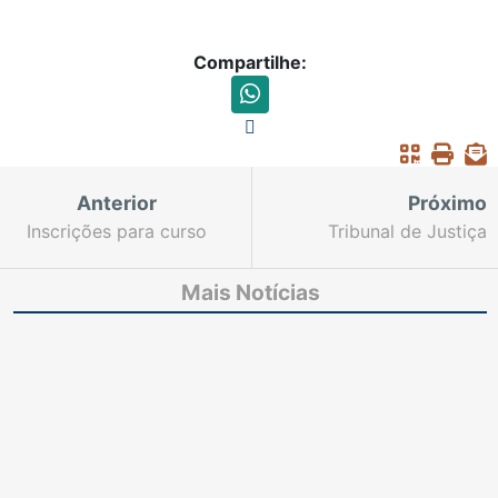
Compartilhe:
Anterior
Próximo
Inscrições para curso
Tribunal de Justiça
de aperfeiçoamento no
contrata serviços de
PJe seguem até o
consultoria para
Mais Notícias
próximo dia 24
aprimorar o
atendimento ao
cidadão