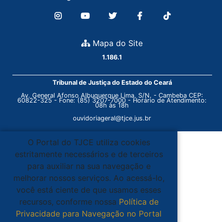
Mapa do Site
1.186.1
Tribunal de Justiça do Estado do Ceará
Av. General Afonso Albuquerque Lima, S/N. - Cambeba CEP:
60822-325 - Fone: (85) 3207-7000 - Horário de Atendimento:
08h às 18h
ouvidoriageral@tjce.jus.br
O Portal do TJCE utiliza cookies
estritamente necessários e de terceiros
para auxiliar na sua navegação e
melhorar nossos serviços. Ao acessá-lo,
você está ciente de que usamos esses
recursos, conforme nossa
Política de
Privacidade para Navegação no Portal