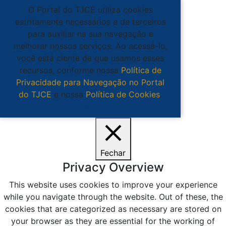
O Portal do TJCE utiliza cookies
estritamente necessários e de terceiros
para auxiliar na sua navegação e
melhorar nossos serviços. Ao acessá-lo,
você está ciente de que usamos esses
recursos, conforme nossa
Política de
Privacidade para Navegação no Portal
do TJCE
e nossa
Política de Cookies
.
Ciente
Fechar
Privacy Overview
This website uses cookies to improve your experience
while you navigate through the website. Out of these, the
cookies that are categorized as necessary are stored on
your browser as they are essential for the working of