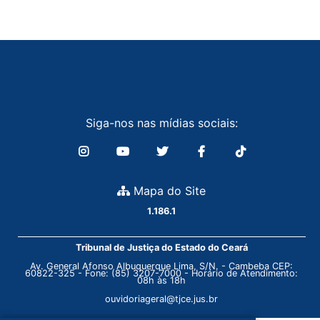
Siga-nos nas mídias sociais:
Mapa do Site
1.186.1
Tribunal de Justiça do Estado do Ceará
Av. General Afonso Albuquerque Lima, S/N. - Cambeba CEP:
60822-325 - Fone: (85) 3207-7000 - Horário de Atendimento:
08h às 18h
ouvidoriageral@tjce.jus.br