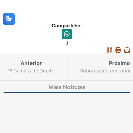
Compartilhe:
Anterior
Próximo
1ª Câmara de Direito
Robotização contribui
Privado do TJCE julga
com a produtividade
12.075 processos em
do Núcleo de Justiça
Mais Notícias
2025
4.0 - Execuções Fiscais