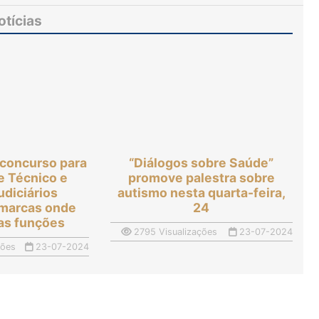
onde assumirão as funções
otícias
concurso para
“Diálogos sobre Saúde”
e Técnico e
promove palestra sobre
udiciários
autismo nesta quarta-feira,
marcas onde
24
as funções
2795 Visualizações
23-07-2024
ções
23-07-2024