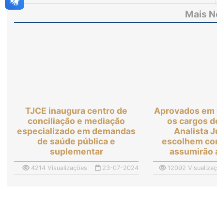
Mais N
TJCE inaugura centro de
Aprovados em 
conciliação e mediação
os cargos d
especializado em demandas
Analista J
de saúde pública e
escolhem co
suplementar
assumirão 
4214 Visualizações
23-07-2024
12092 Visualiza