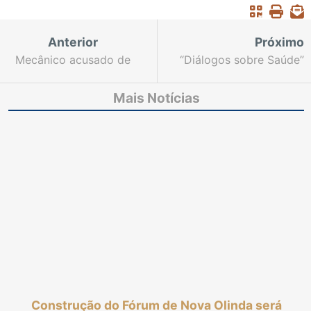
Anterior
Próximo
Mecânico acusado de
“Diálogos sobre Saúde”
esfaquear ex-
promove palestra sobre
companheira até a
autismo nesta quarta-
Mais Notícias
morte é condenado a
feira, 24
mais de 30 anos de
prisão
Construção do Fórum de Nova Olinda será