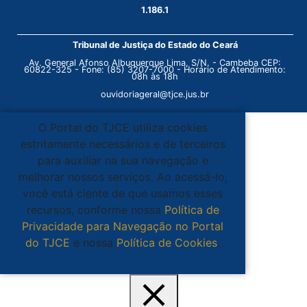
1.186.1
Tribunal de Justiça do Estado do Ceará
Av. General Afonso Albuquerque Lima, S/N. - Cambeba CEP:
60822-325 - Fone: (85) 3207-7000 - Horário de Atendimento:
08h às 18h
ouvidoriageral@tjce.jus.br
O Portal do TJCE utiliza cookies
estritamente necessários e de terceiros
para auxiliar na sua navegação e
melhorar nossos serviços. Ao acessá-lo,
você está ciente de que usamos esses
recursos, conforme nossa
Política de
Privacidade para Navegação no Portal
do TJCE
e nossa
Política de Cookies
.
Ciente