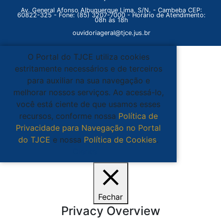
Av. General Afonso Albuquerque Lima, S/N. - Cambeba CEP:
60822-325 - Fone: (85) 3207-7000 - Horário de Atendimento:
08h às 18h
ouvidoriageral@tjce.jus.br
O Portal do TJCE utiliza cookies
estritamente necessários e de terceiros
para auxiliar na sua navegação e
melhorar nossos serviços. Ao acessá-lo,
você está ciente de que usamos esses
recursos, conforme nossa
Política de
Privacidade para Navegação no Portal
do TJCE
e nossa
Política de Cookies
.
Ciente
Fechar
Privacy Overview