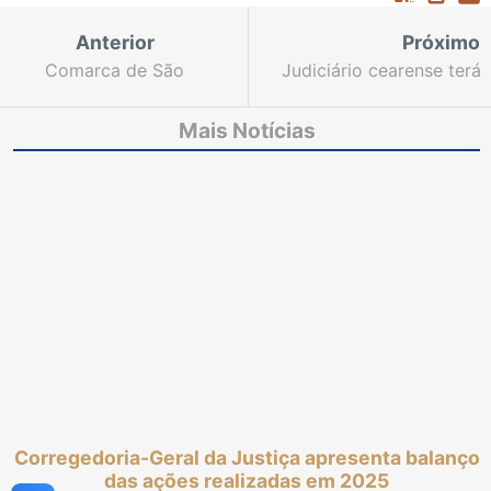
Anterior
Próximo
Comarca de São
Judiciário cearense terá
Benedito promove
peticionamento por e-
confraternização
mail entre 25 e 30/12
Mais Notícias
natalina e beneficia 26
devido à manutenção
famílias com cestas
do sistema SAJ
básicas
Corregedoria-Geral da Justiça apresenta balanço
das ações realizadas em 2025