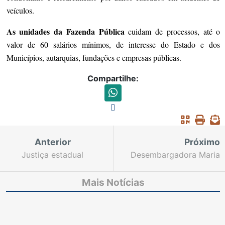
veículos.
As unidades
da Fazenda Pública
cuidam de processos, até o
valor de 60 salários mínimos, de interesse do Estado e dos
Municípios, autarquias, fundações e empresas públicas.
Compartilhe:
Anterior
Próximo
Justiça estadual
Desembargadora Maria
converte em preventiva
das Graças Almeida de
a prisão em flagrante
Quental se aposenta
Mais Notícias
de oito suspeitos de
após 36 anos
roubo a carros de luxo
dedicados à
em concessionária
magistratura cearense