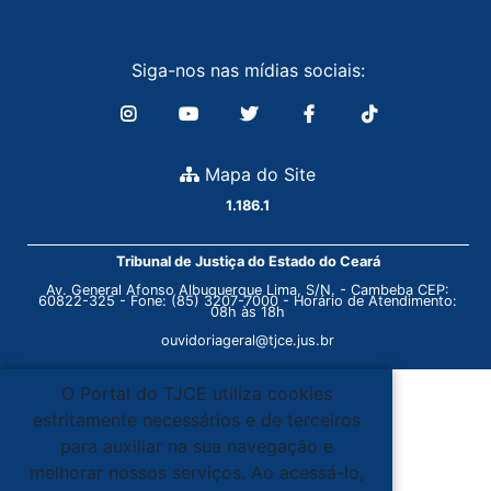
Siga-nos nas mídias sociais:
Mapa do Site
1.186.1
Tribunal de Justiça do Estado do Ceará
Av. General Afonso Albuquerque Lima, S/N. - Cambeba CEP:
60822-325 - Fone: (85) 3207-7000 - Horário de Atendimento:
08h às 18h
ouvidoriageral@tjce.jus.br
O Portal do TJCE utiliza cookies
estritamente necessários e de terceiros
para auxiliar na sua navegação e
melhorar nossos serviços. Ao acessá-lo,