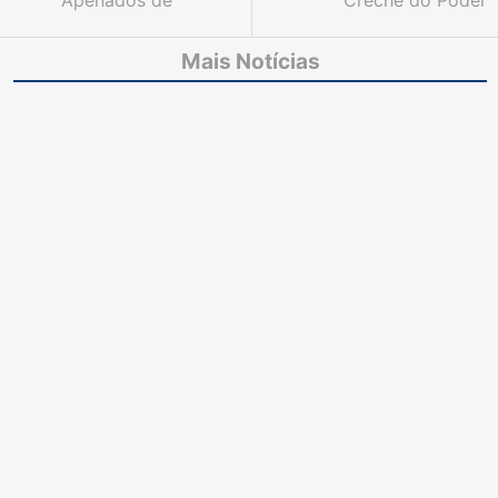
Apenados de
Creche do Poder
Guaraciaba do Norte
Judiciário promove
podem ter penas
jantar para pais e filhos
Mais Notícias
reduzidas por meio de
trabalho artesanal