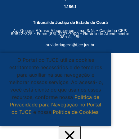
1.186.1
Tribunal de Justiça do Estado do Ceará
Av. General Afonso Albuquerque Lima, S/N. - Cambeba CEP:
60822-325 - Fone: (85) 3207-7000 - Horário de Atendimento:
08h às 18h
ouvidoriageral@tjce.jus.br
O Portal do TJCE utiliza cookies
estritamente necessários e de terceiros
para auxiliar na sua navegação e
melhorar nossos serviços. Ao acessá-lo,
você está ciente de que usamos esses
recursos, conforme nossa
Política de
Privacidade para Navegação no Portal
do TJCE
e nossa
Política de Cookies
.
Ciente