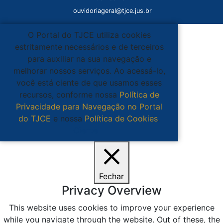
ouvidoriageral@tjce.jus.br
O Portal do TJCE utiliza cookies
estritamente necessários e de terceiros
para auxiliar na sua navegação e
melhorar nossos serviços. Ao acessá-lo,
você está ciente de que usamos esses
recursos, conforme nossa
Política de
Privacidade para Navegação no Portal
do TJCE
e nossa
Política de Cookies
.
Ciente
Fechar
Privacy Overview
This website uses cookies to improve your experience
while you navigate through the website. Out of these, the