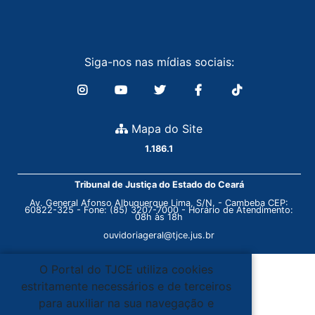
Siga-nos nas mídias sociais:
Mapa do Site
1.186.1
Tribunal de Justiça do Estado do Ceará
Av. General Afonso Albuquerque Lima, S/N. - Cambeba CEP:
60822-325 - Fone: (85) 3207-7000 - Horário de Atendimento:
08h às 18h
ouvidoriageral@tjce.jus.br
O Portal do TJCE utiliza cookies
estritamente necessários e de terceiros
para auxiliar na sua navegação e