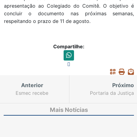
apresentação ao Colegiado do Comitê. O objetivo é
concluir o documento nas próximas semanas,
respeitando o prazo de 11 de agosto.
Compartilhe:
Anterior
Próximo
Esmec recebe
Portaria da Justiça
Exposição “Cangaço:
disciplina entrada de
Uma Jornada pelo
crianças e adolescentes
Mais Notícias
Sertão” em parceria
no Fortal 2025
com o Museu da
Fotografia