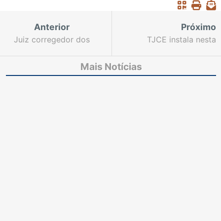
Anterior
Próximo
Juiz corregedor dos
TJCE instala nesta
Presídios proíbe
sexta o Fórum
entrada de novos
Permanente de Diálogo
Mais Notícias
presos na CPPL-IV
Interinstitucional