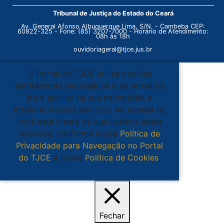
Tribunal de Justiça do Estado do Ceará
Av. General Afonso Albuquerque Lima, S/N. - Cambeba CEP:
60822-325 - Fone: (85) 3207-7000 - Horário de Atendimento:
08h às 18h
ouvidoriageral@tjce.jus.br
O Portal do TJCE utiliza cookies
estritamente necessários e de terceiros
para auxiliar na sua navegação e
melhorar nossos serviços. Ao acessá-lo,
você está ciente de que usamos esses
recursos, conforme nossa
Política de
Privacidade para Navegação no Portal
do TJCE
e nossa
Política de Cookies
.
Ciente
Fechar