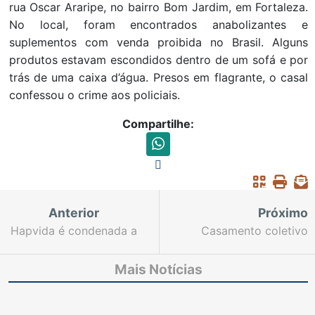
rua Oscar Araripe, no bairro Bom Jardim, em Fortaleza.
No local, foram encontrados anabolizantes e
suplementos com venda proibida no Brasil. Alguns
produtos estavam escondidos dentro de um sofá e por
trás de uma caixa d’água. Presos em flagrante, o casal
confessou o crime aos policiais.
Compartilhe:
Anterior
Próximo
Hapvida é condenada a
Casamento coletivo
pagar R$ 10 mil por
nesta sexta encerra
negar cirurgia a
comemoração de três
Mais Notícias
paciente
anos do projeto Fábrica
Escola