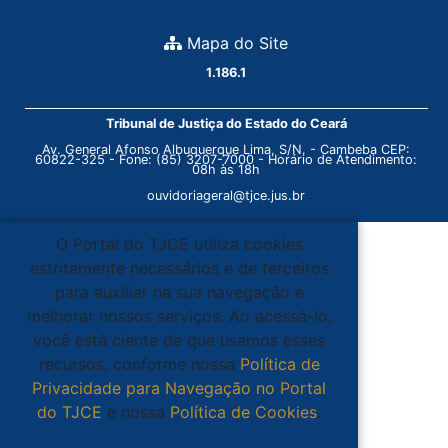
Mapa do Site
1.186.1
Tribunal de Justiça do Estado do Ceará
Av. General Afonso Albuquerque Lima, S/N. - Cambeba CEP:
60822-325 - Fone: (85) 3207-7000 - Horário de Atendimento:
08h às 18h
ouvidoriageral@tjce.jus.br
O Portal do TJCE utiliza cookies
estritamente necessários e de terceiros
para auxiliar na sua navegação e
melhorar nossos serviços. Ao acessá-lo,
você está ciente de que usamos esses
recursos, conforme nossa
Política de
Privacidade para Navegação no Portal
do TJCE
e nossa
Política de Cookies
.
Ciente