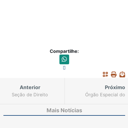
Compartilhe:
Anterior
Próximo
Seção de Direito
Órgão Especial do
Público admite IRDR
TJCE inicia primeira
sobre licença-prêmio
sessão de julgamento
Mais Notícias
de professoras(es) de
100% virtual
Maracanaú