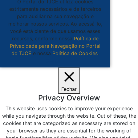
O Portal do TJCE utiliza cookies
estritamente necessários e de terceiros
para auxiliar na sua navegação e
melhorar nossos serviços. Ao acessá-lo,
você está ciente de que usamos esses
recursos, conforme nossa
Política de
Privacidade para Navegação no Portal
do TJCE
e nossa
Política de Cookies
.
Ciente
Fechar
Privacy Overview
This website uses cookies to improve your experience
while you navigate through the website. Out of these, the
cookies that are categorized as necessary are stored on
your browser as they are essential for the working of