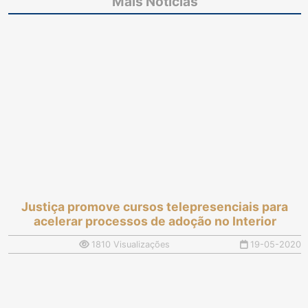
Mais Notícias
inquéritos policiais no
adoção no Interior
Judiciário
Justiça promove cursos telepresenciais para
acelerar processos de adoção no Interior
1810 Visualizações
19-05-2020