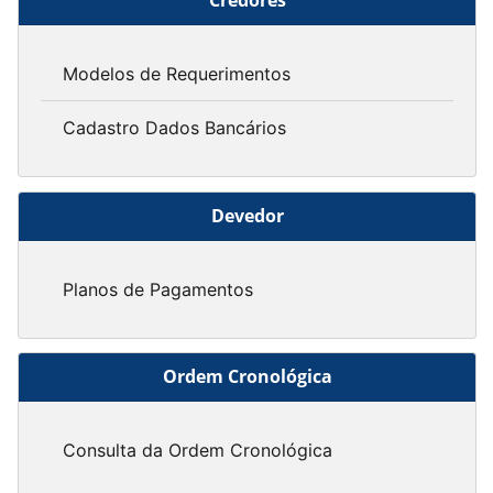
Credores
Modelos de Requerimentos
Cadastro Dados Bancários
Devedor
Planos de Pagamentos
Ordem Cronológica
Consulta da Ordem Cronológica