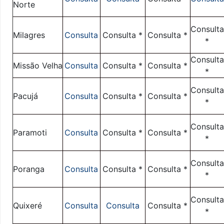
Norte
Consulta
Milagres
Consulta
Consulta *
Consulta *
*
Consulta
Missão Velha
Consulta
Consulta *
Consulta *
*
Consulta
Pacujá
Consulta
Consulta *
Consulta *
*
Consulta
Paramoti
Consulta
Consulta *
Consulta *
*
Consulta
Poranga
Consulta
Consulta *
Consulta *
*
Consulta
Quixeré
Consulta
Consulta
Consulta *
*