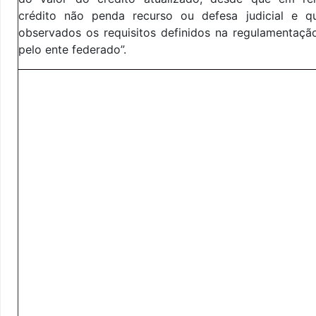
crédito não penda recurso ou defesa judicial e q
observados os requisitos definidos na regulamentaçã
pelo ente federado”.