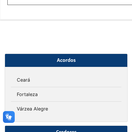
Acordos
Ceará
Fortaleza
Várzea Alegre