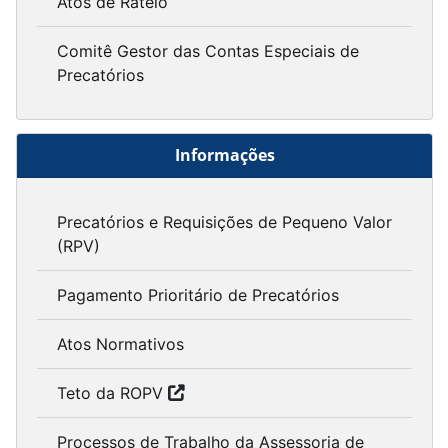
Atos de Rateio
Comitê Gestor das Contas Especiais de
Precatórios
Informações
Precatórios e Requisições de Pequeno Valor
(RPV)
Pagamento Prioritário de Precatórios
Atos Normativos
Teto da ROPV
Processos de Trabalho da Assessoria de