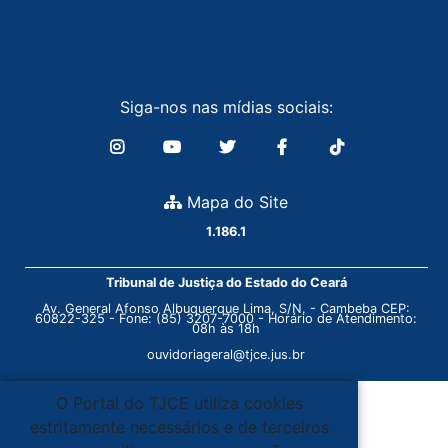
Siga-nos nas mídias sociais:
Mapa do Site
1.186.1
Tribunal de Justiça do Estado do Ceará
Av. General Afonso Albuquerque Lima, S/N. - Cambeba CEP:
60822-325 - Fone: (85) 3207-7000 - Horário de Atendimento:
08h às 18h
ouvidoriageral@tjce.jus.br
O Portal do TJCE utiliza cookies
estritamente necessários e de terceiros