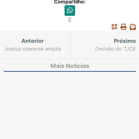
Compartilhe:
Anterior
Próximo
Justiça cearense amplia
Decisão do TJCE
esforços para
mantém condenação
solucionar conflitos
dos quatro primeiros
Mais Notícias
durante a Semana da
réus no "Caso Curió"
Conciliação