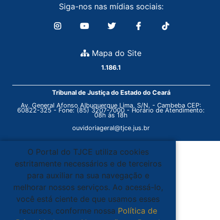
Siga-nos nas mídias sociais:
Mapa do Site
1.186.1
Tribunal de Justiça do Estado do Ceará
Av. General Afonso Albuquerque Lima, S/N. - Cambeba CEP:
60822-325 - Fone: (85) 3207-7000 - Horário de Atendimento:
08h às 18h
ouvidoriageral@tjce.jus.br
O Portal do TJCE utiliza cookies
estritamente necessários e de terceiros
para auxiliar na sua navegação e
melhorar nossos serviços. Ao acessá-lo,
você está ciente de que usamos esses
recursos, conforme nossa
Política de