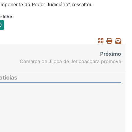
omponente do Poder Judiciário”, ressaltou.
tilhe:
Próximo
Comarca de Jijoca de Jericoacoara promove
campanha de doação de alimentos
otícias