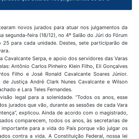
tearam novos jurados para atuar nos julgamentos da
a segunda-feira (18/12), no 4º Salão do Júri do Fórum
o 25 para cada unidade. Destes, sete participarão de
vara.
na Cavalcante Serpa, e apoio dos servidores das Varas
elas: Antônio Carlos Pinheiro Klein Filho, Eli Gonçalves
ntos Filho e José Ronald Cavalcante Soares Júnior.
de Justiça André Clark Nunes Cavalcante e Wilson
achado e Lara Teles Fernandes.
visão legal para a solenidade. “Todos os anos, esse
 dos jurados que vão, durante as sessões de cada Vara
ntença”, explicou. Ainda de acordo com o magistrado,
ssados comparecem, todos os anos, às secretarias de
, importante para a vida do País porque vão julgar os
os contra a vida. A Constituição Federal, nossa lei