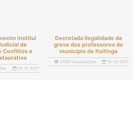
mocim institui
Decretada ilegalidade da
udicial de
greve dos professores do
 Conflitos e
município de Itaitinga
staurativa
2469 Visualizações
19-12-2017
ções
19-12-2017