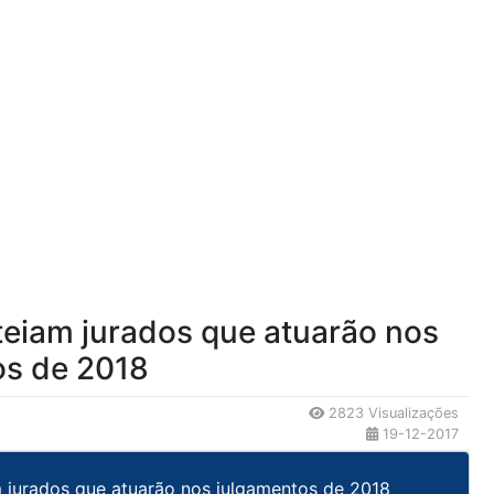
rteiam jurados que atuarão nos
os de 2018
2823 Visualizações
19-12-2017
m jurados que atuarão nos julgamentos de 2018