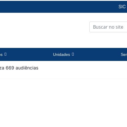
SIC
os
Unidades
Ser
iza 669 audiências