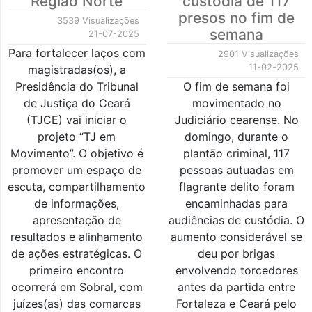
Região Norte
custódia de 117
presos no fim de
3539 Visualizações
semana
21-07-2025
Para fortalecer laços com
2901 Visualizações
11-02-2025
magistradas(os), a
Presidência do Tribunal
O fim de semana foi
de Justiça do Ceará
movimentado no
(TJCE) vai iniciar o
Judiciário cearense. No
projeto “TJ em
domingo, durante o
Movimento”. O objetivo é
plantão criminal, 117
promover um espaço de
pessoas autuadas em
escuta, compartilhamento
flagrante delito foram
de informações,
encaminhadas para
apresentação de
audiências de custódia. O
resultados e alinhamento
aumento considerável se
de ações estratégicas. O
deu por brigas
primeiro encontro
envolvendo torcedores
ocorrerá em Sobral, com
antes da partida entre
juízes(as) das comarcas
Fortaleza e Ceará pelo