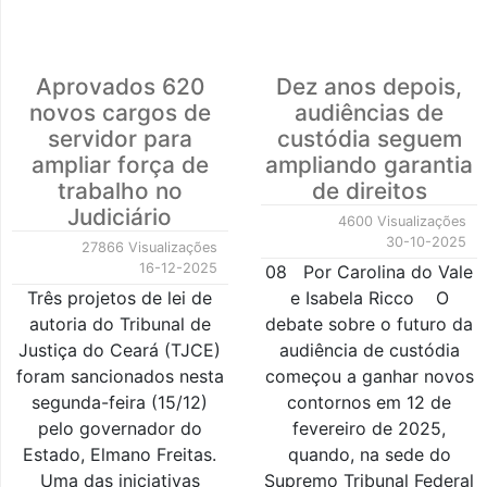
Aprovados 620
Dez anos depois,
novos cargos de
audiências de
servidor para
custódia seguem
ampliar força de
ampliando garantia
trabalho no
de direitos
Judiciário
4600 Visualizações
30-10-2025
27866 Visualizações
16-12-2025
08 Por Carolina do Vale
Três projetos de lei de
e Isabela Ricco O
autoria do Tribunal de
debate sobre o futuro da
Justiça do Ceará (TJCE)
audiência de custódia
foram sancionados nesta
começou a ganhar novos
segunda-feira (15/12)
contornos em 12 de
pelo governador do
fevereiro de 2025,
Estado, Elmano Freitas.
quando, na sede do
Uma das iniciativas
Supremo Tribunal Federal