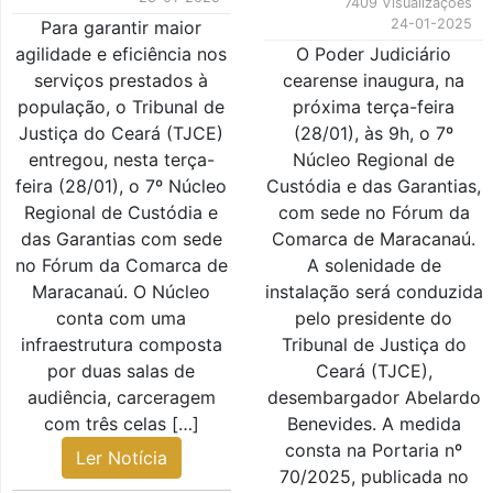
7409 Visualizações
24-01-2025
Para garantir maior
agilidade e eficiência nos
O Poder Judiciário
serviços prestados à
cearense inaugura, na
população, o Tribunal de
próxima terça-feira
Justiça do Ceará (TJCE)
(28/01), às 9h, o 7º
entregou, nesta terça-
Núcleo Regional de
feira (28/01), o 7º Núcleo
Custódia e das Garantias,
Regional de Custódia e
com sede no Fórum da
das Garantias com sede
Comarca de Maracanaú.
no Fórum da Comarca de
A solenidade de
Maracanaú. O Núcleo
instalação será conduzida
conta com uma
pelo presidente do
infraestrutura composta
Tribunal de Justiça do
por duas salas de
Ceará (TJCE),
audiência, carceragem
desembargador Abelardo
com três celas […]
Benevides. A medida
consta na Portaria nº
Ler Notícia
70/2025, publicada no