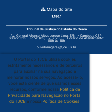
Mapa do Site
1.186.1
Tribunal de Justiça do Estado do Ceará
Av. General Afonso Albuquerque Lima, S/N. - Cambeba CEP:
60822-325 - Fone: (85) 3207-7000 - Horário de Atendimento:
08h às 18h
ouvidoriageral@tjce.jus.br
O Portal do TJCE utiliza cookies
estritamente necessários e de terceiros
para auxiliar na sua navegação e
melhorar nossos serviços. Ao acessá-lo,
você está ciente de que usamos esses
recursos, conforme nossa
Política de
Privacidade para Navegação no Portal
do TJCE
e nossa
Política de Cookies
.
Ciente