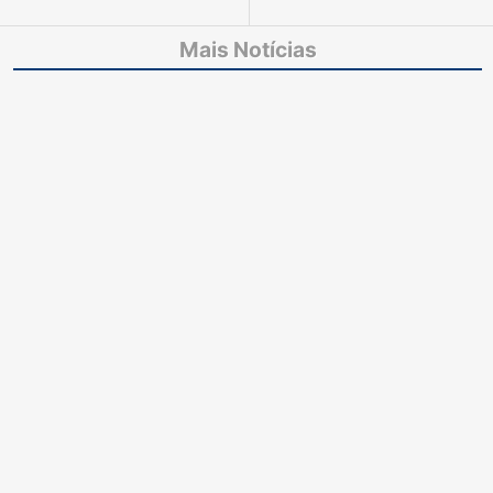
Privado do TJCE
função de juiz leigo
homenageia ex-
seguem até 30 de
Mais Notícias
presidentes do
junho
colegiado