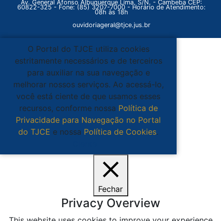
Av. General Afonso Albuquerque Lima, S/N. - Cambeba CEP:
60822-325 - Fone: (85) 3207-7000 - Horário de Atendimento:
08h às 18h
ouvidoriageral@tjce.jus.br
O Portal do TJCE utiliza cookies
estritamente necessários e de terceiros
para auxiliar na sua navegação e
melhorar nossos serviços. Ao acessá-lo,
você está ciente de que usamos esses
recursos, conforme nossa
Política de
Privacidade para Navegação no Portal
do TJCE
e nossa
Política de Cookies
.
Ciente
Fechar
Privacy Overview
This website uses cookies to improve your experience