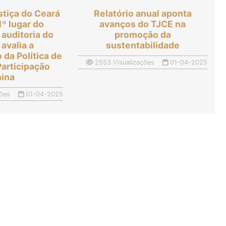
stiça do Ceará
Relatório anual aponta
1º lugar do
avanços do TJCE na
auditoria do
promoção da
avalia a
sustentabilidade
da Política de
2553 Visualizações
01-04-2025
Participação
nina
ões
01-04-2025