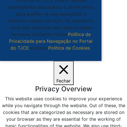
O Portal do TJCE utiliza cookies
estritamente necessários e de terceiros
para auxiliar na sua navegação e
melhorar nossos serviços. Ao acessá-lo,
você está ciente de que usamos esses
recursos, conforme nossa
Política de
Privacidade para Navegação no Portal
do TJCE
e nossa
Política de Cookies
.
Ciente
Fechar
Privacy Overview
This website uses cookies to improve your experience
while you navigate through the website. Out of these, the
cookies that are categorized as necessary are stored on
your browser as they are essential for the working of
basic functionalities of the website. We also use third-