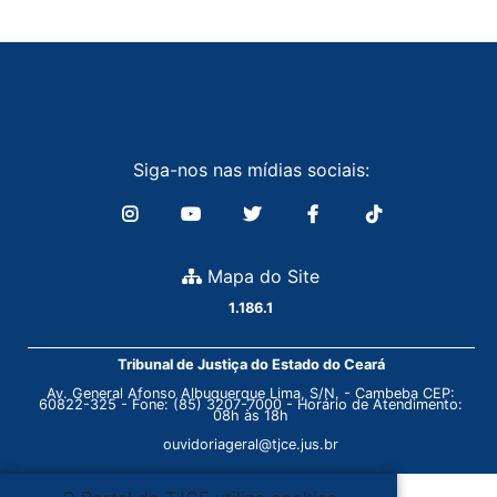
Siga-nos nas mídias sociais:
Mapa do Site
1.186.1
Tribunal de Justiça do Estado do Ceará
Av. General Afonso Albuquerque Lima, S/N. - Cambeba CEP:
60822-325 - Fone: (85) 3207-7000 - Horário de Atendimento:
08h às 18h
ouvidoriageral@tjce.jus.br