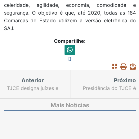
celeridade, agilidade, economia, comodidade e
segurança. O objetivo é que, até 2020, todas as 184
Comarcas do Estado utilizem a versão eletrônica do
SAJ.
Compartilhe:
Anterior
Próximo
TJCE designa juízes e
Presidência do TJCE é
servidores para
exercida interinamente
atuação em agosto no
pela desembargadora
Mais Notícias
Núcleo de
Nailde Pinheiro
Produtividade Remota