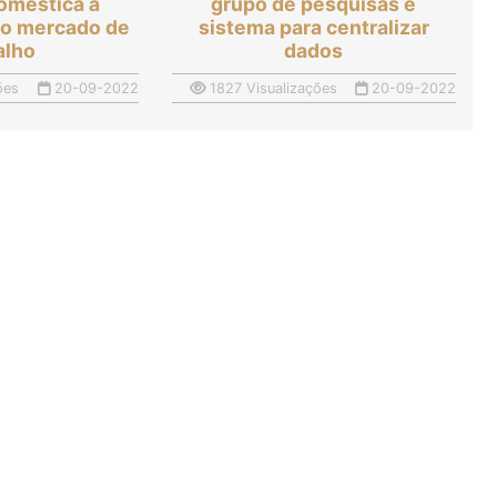
doméstica a
grupo de pesquisas e
no mercado de
sistema para centralizar
alho
dados
ões
20-09-2022
1827 Visualizações
20-09-2022