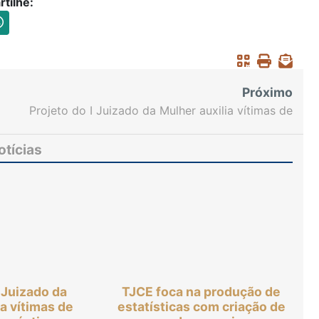
tilhe:
Próximo
Projeto do I Juizado da Mulher auxilia vítimas de
violência doméstica a ingressarem no mercado de
trabalho
otícias
I Juizado da
TJCE foca na produção de
ia vítimas de
estatísticas com criação de