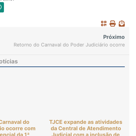
Próximo
Retorno do Carnaval do Poder Judiciário ocorre
com sessão presencial da 1ª Câmara de Direito
Privado
otícias
Carnaval do
TJCE expande as atividades
rio ocorre com
da Central de Atendimento
encial da 1ª
Judicial com a inclusão de