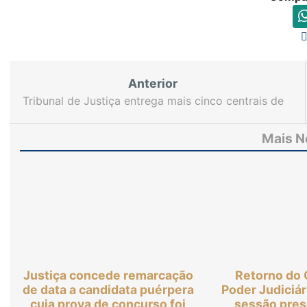
Anterior
Tribunal de Justiça entrega mais cinco centrais de
atendimento para aprimorar serviço oferecido no
interior
Mais N
Justiça concede remarcação
Retorno do 
de data a candidata puérpera
Poder Judiciá
cuja prova de concurso foi
sessão pres